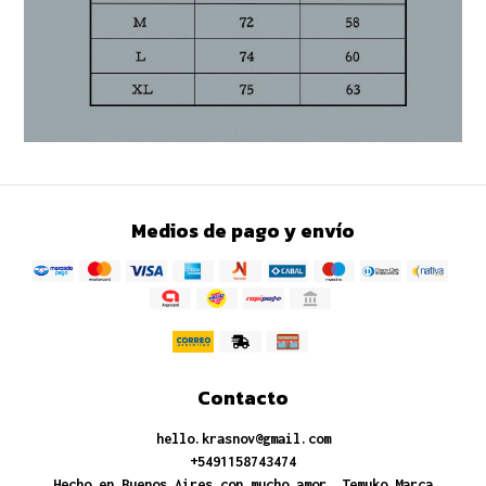
Medios de pago y envío
Contacto
hello.krasnov@gmail.com
+5491158743474
Hecho en Buenos Aires con mucho amor. Temuko Marca